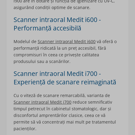
i900 are în dotare și funcția de igienizare cu UV-C,
asigurând condiții optime de scanare.
Scanner intraoral Medit i600 -
Performanță accesibilă
Modelul de
Scanner intraoral Medit i600
vă oferă o
performanță ridicată la un preț accesibil, fără
compromisuri în ceea ce privește calitatea
produsului sau a scanărilor.
Scanner intraoral Medit i700 -
Experiență de scanare reimaginată
Cu o viteză de scanare remarcabilă, varianta de
Scanner intraoral Medit i700
reduce semnificativ
timpul petrecut în cabinetul stomatologic, dar și
disconfortul amprentărilor clasice, ceea ce vă
permite să vă concentrați mai mult pe tratamentul
pacienților.