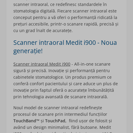
scanner intraoral, ce redefinesc standardele în
stomatologia digitală. Fiecare scanner intraoral este
conceput pentru a vă oferi o performanță ridicată la
prețuri accesibile, printr-o scanare rapidă, precisă și
cu un grad înalt de acuratețe.
Scanner intraoral Medit i900 - Noua
generație!
Scanner intraoral Medit i900
- All-in-one scanare
sigură și precisă. Inovație și performanță pentru
cabinetele stomatologice. Un produs premium ce
conferă confort pacientului și care aduce un plus de
inovație prin faptul oferă o acuratețe îmbunătățită
prin tehnologia avansată de scanare intraorală.
Noul model de scanner intraoral redefinește
procesul de scanare prin intermediul funcțiilor
TouchBand™
și
TouchPad,
fiind ușor de folosit și
având un design minimalist, fără butoane. Medit