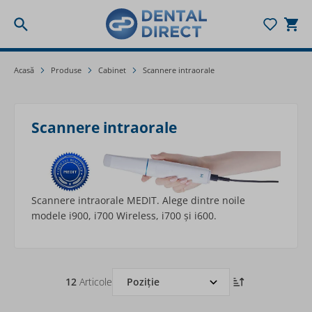
Togg
Mergeți la Conținut
Acasă
Produse
Cabinet
Scannere intraorale
Scannere intraorale
Scannere intraorale MEDIT. Alege dintre noile
modele i900, i700 Wireless, i700 și i600.
12
Articole