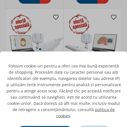
Folosim cookie-uri pentru a oferi cea mai bună experiență
de shopping. Procesăm date cu caracter personal sau alți
Scanner intraoral Medit
Scanner intraoral Medit
identificatori (de exemplu, navigarea datelor sau adrese IP)
i700 + Scaner facial 3D OBI
i700 Wireless + Scaner
și utilizăm terțe instrumente pentru analiză și personalizare
+ Laptop High-End
facial 3D OBI + Laptop
pentru a atinge acest scop. Făcând clic pe această notificare
High-End
lipsa stoc
lipsa stoc
sau continuând să navighezi, ești de acord cu utilizarea
cookie-urilor. Dacă dorești să afli mai multe, inclusiv modul
Ofertă
Ofertă
de retragere a consimțământului, consultă
politica de
cookies
.