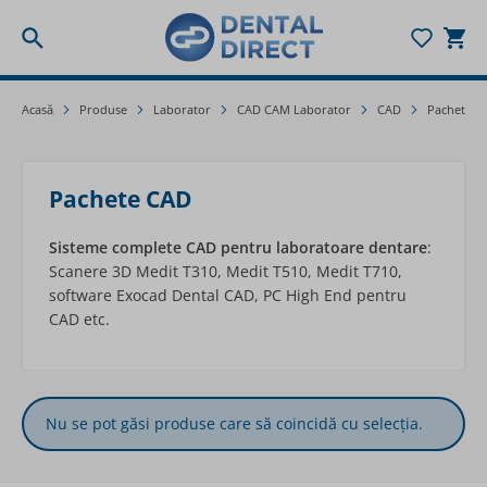
Togg
Mergeți la Conținut
Acasă
Produse
Laborator
CAD CAM Laborator
CAD
Pachete C
Pachete CAD
Sisteme complete CAD pentru laboratoare dentare
:
Scanere 3D Medit T310, Medit T510, Medit T710,
software Exocad Dental CAD, PC High End pentru
CAD etc.
Nu se pot găsi produse care să coincidă cu selecția.