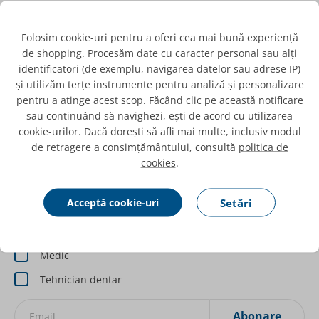
Folosim cookie-uri pentru a oferi cea mai bună experiență
Contact
de shopping. Procesăm date cu caracter personal sau alți
identificatori (de exemplu, navigarea datelor sau adrese IP)
Categorii produse
și utilizăm terțe instrumente pentru analiză și personalizare
pentru a atinge acest scop. Făcând clic pe această notificare
Informații
sau continuând să navighezi, ești de acord cu utilizarea
cookie-urilor. Dacă dorești să afli mai multe, inclusiv modul
Newsletter
de retragere a consimțământului, consultă
politica de
cookies
.
Comunicări
Despre echipamente pentru laboratoare dentare
Acceptă cookie-uri
Setări
Despre aparatură pentru cabinete stomatologice
Profesie
Medic
Tehnician dentar
Abonare