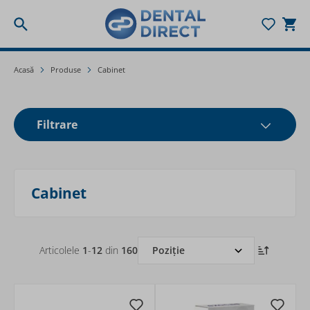
Togg
Mergeți la Conținut
Acasă
Produse
Cabinet
Filtrare
Cabinet
Articolele
1
-
12
din
160