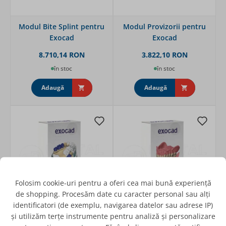
Modul Bite Splint pentru
Modul Provizorii pentru
Exocad
Exocad
8.710,14 RON
3.822,10 RON
în stoc
în stoc
Adaugă
Adaugă
Folosim cookie-uri pentru a oferi cea mai bună experiență
de shopping. Procesăm date cu caracter personal sau alți
identificatori (de exemplu, navigarea datelor sau adrese IP)
și utilizăm terțe instrumente pentru analiză și personalizare
Modul Scheletate pentru
Modul Proteze totale