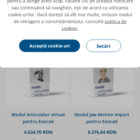
pentru a atinge acest scop. Făcând clic pe această notificare
Exocad
pentru Exocad
sau continuând să navighezi, ești de acord cu utilizarea
10.343,31 RON
10.343,31 RON
cookie-urilor. Dacă dorești să afli mai multe, inclusiv modul
de retragere a consimțământului, consultă
politica de
în stoc
în stoc
cookies
.
Adaugă
Adaugă
Acceptă cookie-uri
Setări
Modul Articulator virtual
Modul Jaw Motion Import
pentru Exocad
pentru Exocad
4.534,70 RON
5.376,84 RON