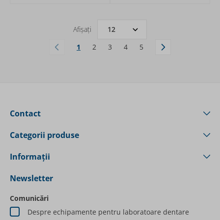
Afișați
1
2
3
4
5
În acest moment citiți pagina
Pagină
Pagină
Pagină
Pagină
Contact
Categorii produse
Informații
Newsletter
Comunicări
Despre echipamente pentru laboratoare dentare