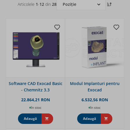
Articolele
1
-
12
din
28
Software CAD Exocad Basic
Modul Implanturi pentru
- Chemnitz 3.3
Exocad
22.864,21 RON
6.532,56 RON
în stoc
în stoc
Adaugă
Adaugă