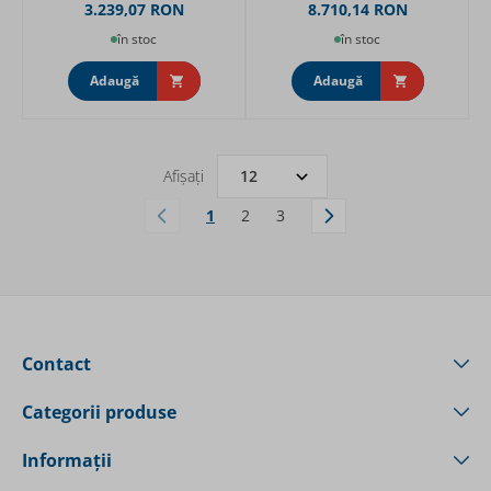
3.239,07 RON
8.710,14 RON
în stoc
în stoc
Adaugă
Adaugă
Afișați
1
2
3
În acest moment citiți pagina
Pagină
Pagină
Contact
Categorii produse
Informații