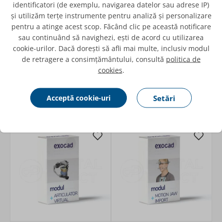
identificatori (de exemplu, navigarea datelor sau adrese IP)
și utilizăm terțe instrumente pentru analiză și personalizare
pentru a atinge acest scop. Făcând clic pe această notificare
sau continuând să navighezi, ești de acord cu utilizarea
Modul Scheletate pentru
Modul Proteze totale
cookie-urilor. Dacă dorești să afli mai multe, inclusiv modul
Exocad
pentru Exocad
de retragere a consimțământului, consultă
politica de
cookies
.
10.343,31 RON
10.343,31 RON
în stoc
în stoc
Acceptă cookie-uri
Setări
Adaugă
Adaugă