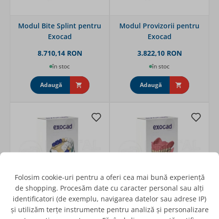
Modul Bite Splint pentru
Modul Provizorii pentru
Exocad
Exocad
8.710,14 RON
3.822,10 RON
în stoc
în stoc
Adaugă
Adaugă
Folosim cookie-uri pentru a oferi cea mai bună experiență
de shopping. Procesăm date cu caracter personal sau alți
identificatori (de exemplu, navigarea datelor sau adrese IP)
și utilizăm terțe instrumente pentru analiză și personalizare
Modul Scheletate pentru
Modul Proteze totale