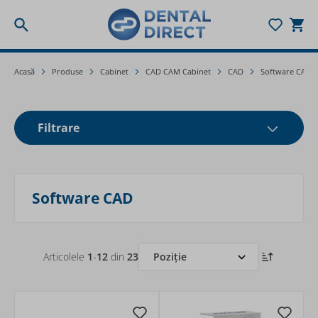
Togg
Mergeți la Conținut
Acasă
Produse
Cabinet
CAD CAM Cabinet
CAD
Software CAD
Filtrare
Software CAD
Articolele
1
-
12
din
23