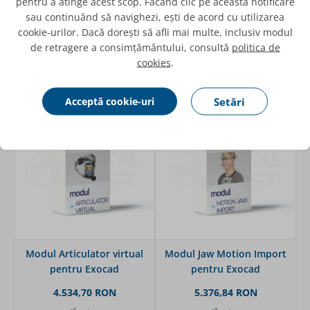
pentru a atinge acest scop. Făcând clic pe această notificare
Exocad
pentru Exocad
sau continuând să navighezi, ești de acord cu utilizarea
10.343,31 RON
10.343,31 RON
cookie-urilor. Dacă dorești să afli mai multe, inclusiv modul
de retragere a consimțământului, consultă
politica de
în stoc
în stoc
cookies
.
Adaugă
Adaugă
Acceptă cookie-uri
Setări
Modul Articulator virtual
Modul Jaw Motion Import
pentru Exocad
pentru Exocad
4.534,70 RON
5.376,84 RON