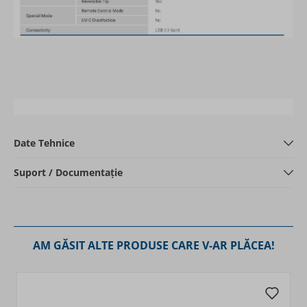
Date Tehnice
Suport / Documentație
AM GĂSIT ALTE PRODUSE CARE V-AR PLĂCEA!
Navigating through the elements of the carousel is possibl
Press to skip carousel
Press to go to carousel navigation