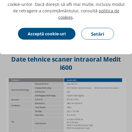
ergonomia, introducerea noilor aplicații de design CAD, dar
cookie-urilor. Dacă dorești să afli mai multe, inclusiv modul
și îmbunătățirea performanței scanerului, fac din Medit Link
de retragere a consimțământului, consultă
politica de
un tool de succes în clinica dumneavoastră. Politica zero
cookies
.
costuri pentru upgrade-urile Medit Link a fost și va rămâne
un suport de neegalat pentru utilizatorii
Medit i600, i700,
i700 Wireless
.
Acceptă cookie-uri
Setări
Date tehnice scaner intraoral Medit
i600