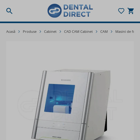
Togg
Mergeți la Conținut
Acasă
Produse
Cabinet
CAD CAM Cabinet
CAM
Masini de freza
Main image
Click to view image in fullscreen