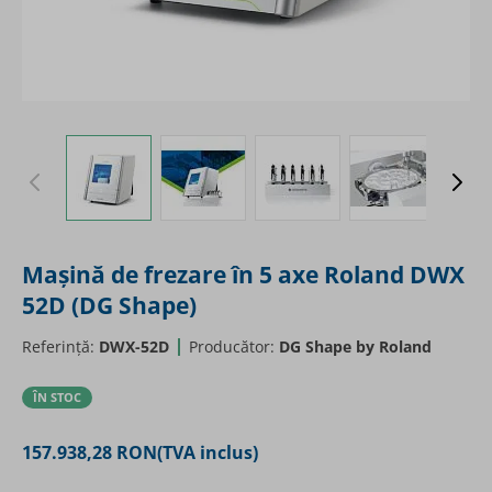
View larger image
View larger image
View larger image
View larger
Mașină de frezare în 5 axe Roland DWX
52D (DG Shape)
Referință:
DWX-52D
Producător:
DG Shape by Roland
ÎN STOC
157.938,28 RON
(TVA inclus)