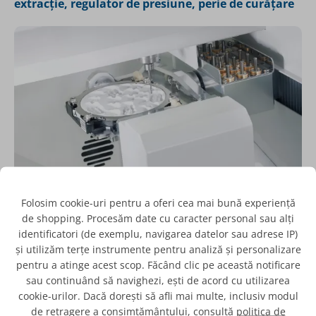
extracție, regulator de presiune, perie de curățare
Folosim cookie-uri pentru a oferi cea mai bună experiență
Avantaje principale pentru laboratoarele dentare
de shopping. Procesăm date cu caracter personal sau alți
identificatori (de exemplu, navigarea datelor sau adrese IP)
Frezare simultană pe
5 axe
pentru restaurări complexe.
și utilizăm terțe instrumente pentru analiză și personalizare
Magazie automată cu
15 freze
, reducând intervenția
pentru a atinge acest scop. Făcând clic pe această notificare
operatorului.
sau continuând să navighezi, ești de acord cu utilizarea
cookie-urilor. Dacă dorești să afli mai multe, inclusiv modul
Compatibilitate cu o gamă largă de materiale CAD/CAM.
de retragere a consimțământului, consultă
politica de