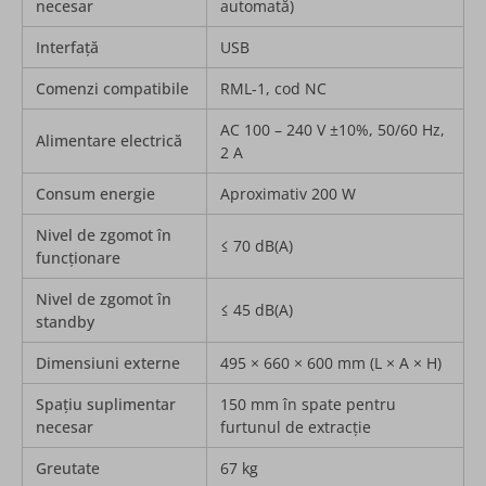
necesar
automată)
Interfață
USB
Comenzi compatibile
RML-1, cod NC
AC 100 – 240 V ±10%, 50/60 Hz,
Alimentare electrică
2 A
Consum energie
Aproximativ 200 W
Nivel de zgomot în
≤ 70 dB(A)
funcționare
Nivel de zgomot în
≤ 45 dB(A)
standby
Dimensiuni externe
495 × 660 × 600 mm (L × A × H)
Spațiu suplimentar
150 mm în spate pentru
necesar
furtunul de extracție
Greutate
67 kg