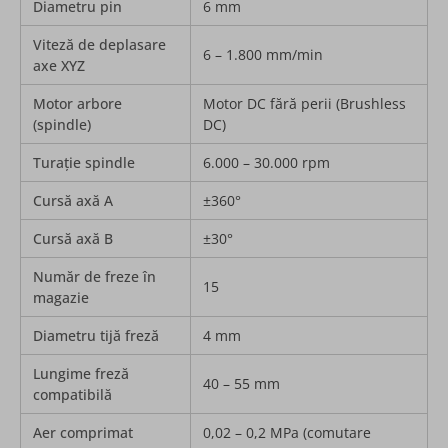
Diametru pin
6 mm
Viteză de deplasare
6 – 1.800 mm/min
axe XYZ
Motor arbore
Motor DC fără perii (Brushless
(spindle)
DC)
Turație spindle
6.000 – 30.000 rpm
Cursă axă A
±360°
Cursă axă B
±30°
Număr de freze în
15
magazie
Diametru tijă freză
4 mm
Lungime freză
40 – 55 mm
compatibilă
Aer comprimat
0,02 – 0,2 MPa (comutare