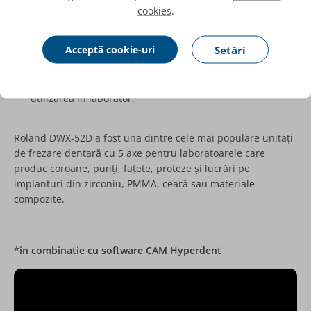
Sistem automat de calibrare și compensare a uzurii
cookies
.
frezelor.
Turație de până la
30.000 rpm
pentru productivitate
Acceptă cookie-uri
Setări
ridicată.
Construcție compactă și nivel redus de zgomot pentru
utilizarea în laborator.
Roland DWX-52D a fost una dintre cele mai populare unități
de frezare dentară cu 5 axe pentru laboratoarele care
produc coroane, punți, fațete, proteze și lucrări pe
implanturi din zirconiu, PMMA, ceară sau materiale
compozite.
*
in combinatie cu software CAM Hyperdent