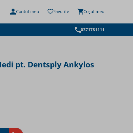
Toggle minicart, Nu
Contul meu
Favorite
Coșul meu
h
0371781111
edi pt. Dentsply Ankylos