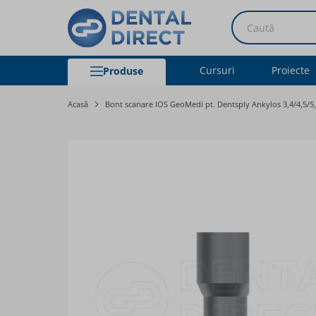
Caută
Cursuri
Proiecte
Produse
Mergeți la Conținut
Acasă
Bont scanare IOS GeoMedi pt. Dentsply Ankylos 3,4/4,5/
Main image
Click to view image in fullscreen