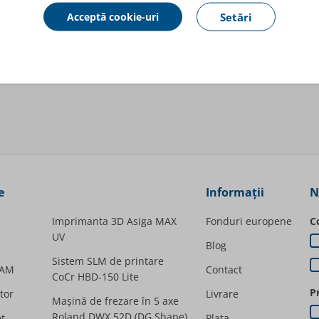
Acceptă cookie-uri
Setări
GeoMedi
e
Informații
N
Imprimanta 3D Asiga MAX
Fonduri europene
C
UV
Blog
Sistem SLM de printare
CAM
Contact
CoCr HBD-150 Lite
P
tor
Livrare
Mașină de frezare în 5 axe
Roland DWX 52D (DG Shape)
t
Plata