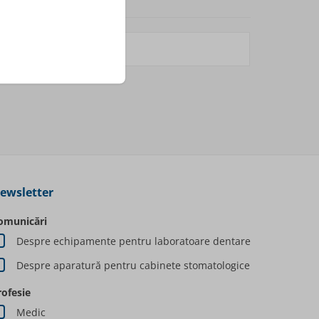
ewsletter
omunicări
Despre echipamente pentru laboratoare dentare
Despre aparatură pentru cabinete stomatologice
rofesie
Medic