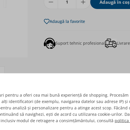
Adaugă în coş
Adaugă la favorite
Suport tehnic profesional
Livrar
age
w larger image
uri pentru a oferi cea mai bună experiență de shopping. Procesăm 
alți identificatori (de exemplu, navigarea datelor sau adrese IP) și 
entru analiză și personalizare pentru a atinge acest scop. Făcând c
ontinuând să navighezi, ești de acord cu utilizarea cookie-urilor. Dac
 inclusiv modul de retragere a consimțământului, consultă
politica