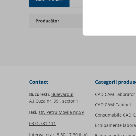
Producător
Contact
Categorii produs
Bucuresti
,
Bulevardul
CAD CAM Laborator
A.I.Cuza nr. 99 , sector 1
CAD CAM Cabinet
Iasi
,
str. Petru Movila nr.59
Consumabile CAD 
0371.781.111
Echipamente labora
Interval orar: 8.30-17.30 (L-V)
Echipamente cabine