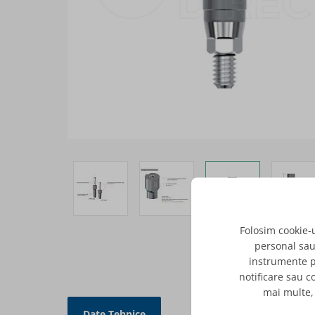
View larger image
View larger image
View larger im
Vie
Folosim cookie-
personal sau 
instrumente p
notificare sau c
mai multe,
Date Tehnice