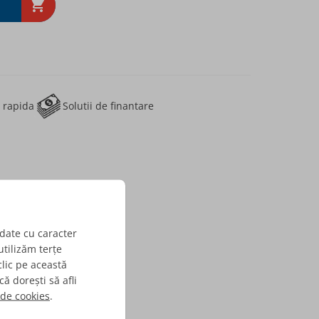
Solutii de finantare
e rapida
date cu caracter
utilizăm terțe
lic pe această
ă dorești să afli
 de cookies
.