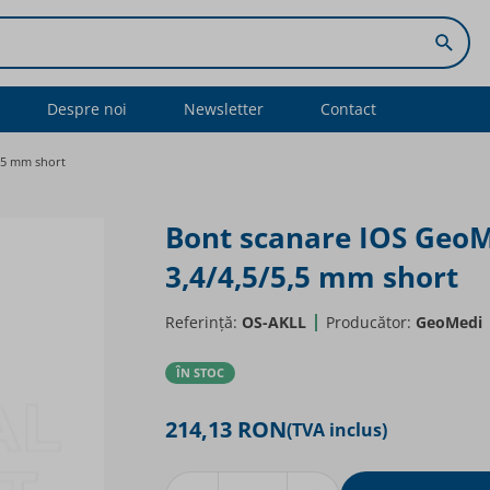
Searc
Despre noi
Newsletter
Contact
5,5 mm short
Bont scanare IOS GeoM
3,4/4,5/5,5 mm short
Referință:
OS-AKLL
Producător:
GeoMedi
ÎN STOC
214,13 RON
(TVA inclus)
Cantitate